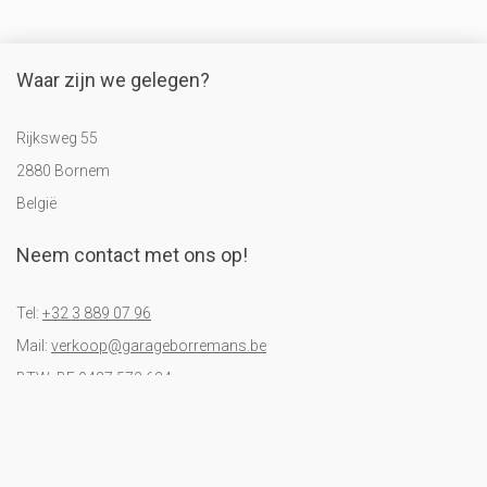
Waar zijn we gelegen?
Rijksweg 55
2880 Bornem
België
Neem contact met ons op!
Tel:
+32 3 889 07 96
Mail:
verkoop@garageborremans.be
BTW: BE 0427.572.634