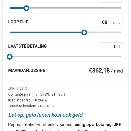
LOOPTIJD
mnd
LAATSTE BETALING
€
€
362,18
MAANDAFLOSSING
/ mnd
JKP:
7.29
%
Contante prijs (incl. BTW):
21 490
€
Kredietbedrag:
18 266
€
Totaal te betalen:
24 954,8
€
Let op: geld lenen kost ook geld.
Representatief voorbeeld voor een
lening op afbetaling: JKP