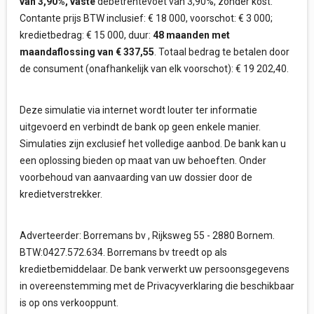
van 3,90%, vaste
debetrentevoet van 3,90%, zonder kost.
Contante prijs BTW inclusief: € 18 000, voorschot: € 3 000;
kredietbedrag: € 15 000, duur:
48 maanden met
maandaflossing van € 337,55
. Totaal bedrag te betalen door
de consument (onafhankelijk van elk voorschot): € 19 202,40.
Deze simulatie via internet wordt louter ter informatie
uitgevoerd en verbindt de bank op geen enkele manier.
Simulaties zijn exclusief het volledige aanbod. De bank kan u
een oplossing bieden op maat van uw behoeften. Onder
voorbehoud van aanvaarding van uw dossier door de
kredietverstrekker.
Adverteerder: Borremans bv , Rijksweg 55 - 2880 Bornem.
BTW:0427.572.634. Borremans bv treedt op als
kredietbemiddelaar. De bank verwerkt uw persoonsgegevens
in overeenstemming met de Privacyverklaring die beschikbaar
is op ons verkooppunt.