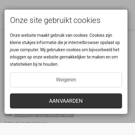
Onze site gebruikt cookies
Onze website maakt gebruik van cookies. Cookies zijn
Waar zijn we gelegen?
kleine stukjes informatie die je internetbrowser opslaat op
jouw computer. Wij gebruiken cookies om bijvoorbeeld het
inloggen op onze website gemakkelijker te maken en om
Rijksweg 55
statistieken bij te houden.
2880 Bornem
België
Weigeren
Neem contact met ons op!
AANVAARDEN
Tel:
+32 3 889 07 96
Mail:
verkoop@garageborremans.be
BTW: BE 0427.572.634