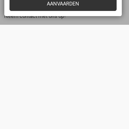
België
AANVAARDEN
Neem contact met ons op!
Tel:
+32 3 889 07 96
Mail:
verkoop@garageborremans.be
BTW: BE 0427.572.634
Onze socials
FACEBOOK
INSTAGRAM
LINKEDIN