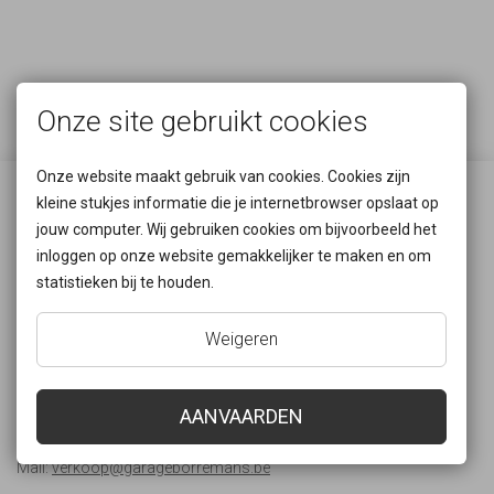
Onze site gebruikt cookies
Onze website maakt gebruik van cookies. Cookies zijn
Waar zijn we gelegen?
kleine stukjes informatie die je internetbrowser opslaat op
jouw computer. Wij gebruiken cookies om bijvoorbeeld het
inloggen op onze website gemakkelijker te maken en om
Rijksweg 55
statistieken bij te houden.
2880 Bornem
België
Weigeren
Neem contact met ons op!
AANVAARDEN
Tel:
+32 3 889 07 96
Mail:
verkoop@garageborremans.be